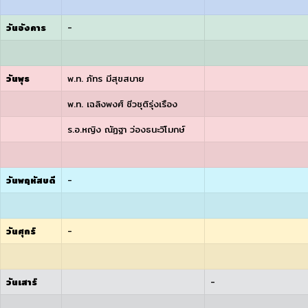
วันอังคาร
-
วันพุธ
พ.ท. ภัทร มีสุขสบาย
พ.ท. เฉลิงพงศ์ ชีวชุติรุ่งเรือง
ร.อ.หญิง ณัฏฐา ว่องธนะวิโมกษ์
วันพฤหัสบดี
-
วันศุกร์
-
วันเสาร์
-