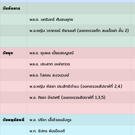
วันอังคาร
พล.ต. นครินทร์ ศันสนยุทธ
พ.อ.หญิง วราภรณ์ ติยานนท์ (ออกตรวจตึก สมเด็จย่า ชั้น 2)
วันพุธ
พล.อ. ชุมพล เปี่ยมสมบูรณ์
พล.อ. ประสาท เหล่าถาวร
พล.อ. โสภณ สงวนวงษ์
พ.อ.หญิง หัสยา ประสิทธิดำรง (ออกตรวจสัปดาห์ที่ 2,4)
พ.อ. กิจจา จำปาศรี (ออกตรวจสัปดาห์ที่ 1,3,5)
วันพฤหัสบดี
พ.อ. ปรีชา เอื้อโรจนอังกูร
พ.ท. ธิปกร ผังเมืองดี