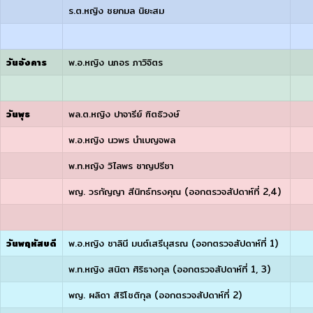
ร.ต.หญิง ชยกมล นิยะสม
วันอังคาร
พ.อ.หญิง นภอร ภาวิจิตร
วันพุธ
พล.ต.หญิง ปาจารีย์ ฑิตธิวงษ์
พ.อ.หญิง นวพร นำเบญจพล
พ.ท.หญิง วิไลพร ชาญปรีชา
พญ. วรกัญญา สีนิทธ์ทรงคุณ (ออกตรวจสัปดาห์ที่ 2,4)
วันพฤหัสบดี
พ.อ.หญิง ชาลินี มนต์เสรีนุสรณ (ออกตรวจสัปดาห์ที่ 1)
พ.ท.หญิง สนิตา ศิริธางกุล (ออกตรวจสัปดาห์ที่ 1, 3)
พญ. ผลิดา สิริโชติกุล (ออกตรวจสัปดาห์ที่ 2)