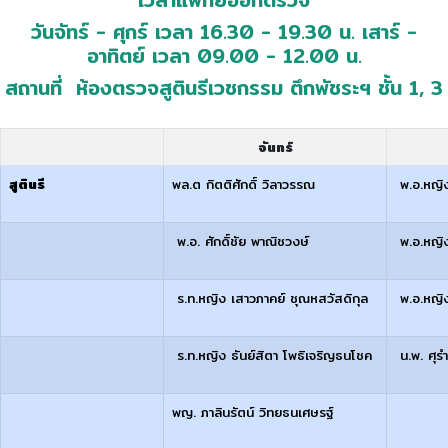
วันจัทร์ - ศุกร์ เวลา 16.30 - 19.30 น. เสาร์ -
อาทิตย์ เวลา 09.00 - 12.00 น.
สถานที่ ห้องตรวจสูตินรีเวชกรรม ตึกพัชระฯ ชั้น 1, 3
จันทร์
สูตินรี
พล.ต กิตติศักดิ์ วิลาวรรณ
พ.อ.หญิง
พ.อ. ศักดิ์ชัย พาณิชวงษ์
พ.อ.หญิ
ร.ท.หญิง เสาวภาคย์ ชุณหสวัสดิกุล
พ.อ.หญิง 
ร.ท.หญิง ธันย์สิตา โพธิเจริญธนโชค
น.พ. ศุร
พญ. ภาลินรัตน์ วิทยธนเศษรฐ์