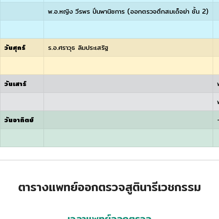
พ.อ.หญิง วีรพร ปิ่นพานิชการ (ออกตรวจตึกสมเด็จย่า ชั้น 2)
วันศุกร์
ร.อ.ศราวุธ ลิมประเสริฐ
วันเสาร์
วันอาทิตย์
ตารางแพทย์ออกตรวจสูตินารีเวชกรรม
เวลาแพทย์ออกตรวจ