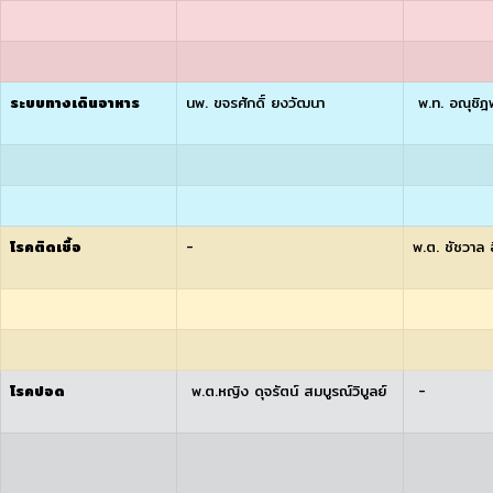
ระบบทางเดินอาหาร
นพ. ขจรศักดิ์ ยงวัฒนา
พ.ท. อณุชิฎฬ
โรคติดเชื้อ
-
พ.ต. ชัชวาล 
โรคปอด
พ.ต.หญิง ดุจรัตน์ สมบูรณ์วิบูลย์
-