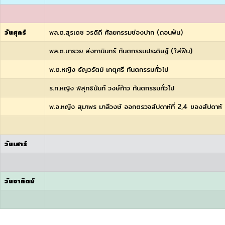
วันศุกร์
พล.ต.สุรเดช วรดิถี ศัลยกรรมช่องปาก (ถอนฟัน)
พล.ต.มารวย ส่งทานินทร์ ทันตกรรมประดิษฐ์ (ใส่ฟัน)
พ.ต.หญิง ธัญวรัตม์ เกตุศรี ทันตกรรมทั่วไป
ร.ท.หญิง พิสุทธินันท์ วงษ์ท้าว ทันตกรรมทั่วไป
พ.อ.หญิง สุมาพร มาลีวงษ์ ออกตรวจสัปดาห์ที่ 2,4 ของสัปดาห์
วันเสาร์
วันอาทิตย์