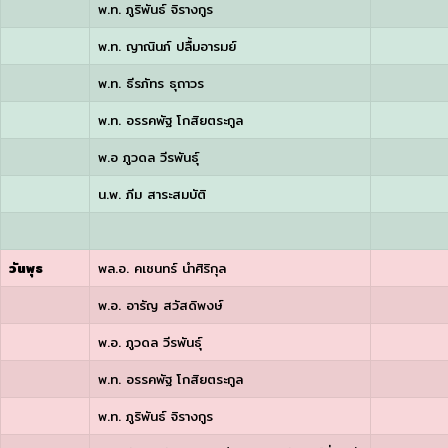
พ.ท. ภูริพันธ์ จิรางกูร
พ.ท. ญาณินภ์ ปลื้มอารมย์
พ.ท. ธีรภัทร ธุถาวร
พ.ท. อรรคพัฐ โกสิยตระกูล
พ.อ ภูวดล วีรพันธุ์
น.พ. ภีม สาระสมบัติ
วันพุธ
พล.อ. คเชนทร์ นำศิริกุล
พ.อ. อารัญ สวัสดิพงษ์
พ.อ. ภูวดล วีรพันธุ์
พ.ท. อรรคพัฐ โกสิยตระกูล
พ.ท. ภูริพันธ์ จิรางกูร