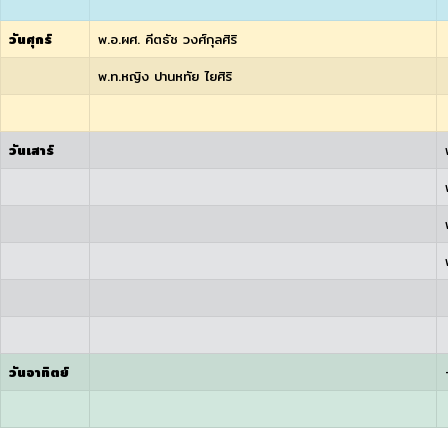
วันศุกร์
พ.อ.ผศ. คีตธัช วงศ์กุลศิริ
พ.ท.หญิง ปานหทัย ไยศิริ
วันเสาร์
วันอาทิตย์