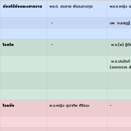
ต่อมไร้ท่อและเบาหวาน
พล.ต. สมชาย พัฒนอางกุล
พล.ต.หญิง อ
-
นพ. ธนเสฎฐ์ ร
โรตไต
-
พ.อ.(พ) ฐิติศั
พ.ต.ปรมัตถ์
(ออกตรวจ สัป
โรคข้อ
พ.อ.หญิง สุดาทิพ ศิริชนะ
-