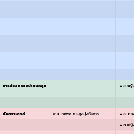
การส่องตรวจปากมดลูก
พ.อ.หญิง 
อัลตราซาวด์
พ.อ. ทศพล ตระกูลมุ่งกิจการ
พ.อ. ทศพ
พ.ต.หญิง 