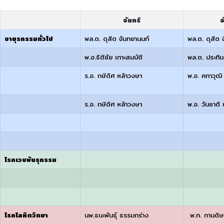
จันทร์
อ
อายุรกรรมทั่วไป
พล.ต. ดุสิต จันทยานนท์
พล.ต. ดุสิต 
พ.อ.ธิติชัย เกาะสมบัติ
พล.ต. ประทิน
ร.อ. กษิดิศ หล้าวงษา
พ.อ. คทาวุฒิ 
ร.อ. กษิดิศ หล้าวงษา
พ.อ. วันชาติ 
โรคเวชพันธุกรรม
โรคโลหิตวิทยา
นพ.ธนะพันธุ์ ธรรมกร่าง
พ.ท. กานดิษฐ