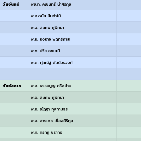
วันจันทร์
พล.ท. คเชนทร์ นำศิริกุล
พ.อ.ดนัย หีบท่าไม้
พ.อ. สมภพ ภู่พิทยา
พ.อ. องอาจ พฤทธิภาส
พ.ท. ปวิฯ คชเสนี
พ.ต. ศุภณัฐ ตันติวรวงศ์
วันอังคาร
พ.อ. ธรรมนูญ ศรีสอ้าน
พ.อ. สมภพ ภู่พิทยา
พ.อ. ณัฏฐา กุลกามธร
พ.อ. สารเดช เขื่องศิริกุล
พ.ท. กรกฏ ชรากร