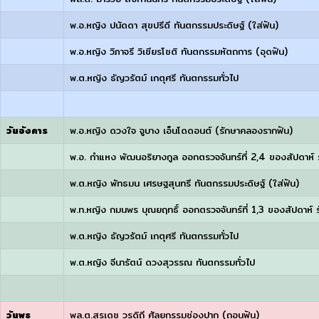
พ.อ.หญิง ปนัดดา สุขปรีดี ทันตกรรมประดิษฐ์ (ใส่ฟัน)
พ.อ.หญิง วิภาจรี วิเชียรโชติ ทันตกรรมหัตถการ (อุดฟัน)
พ.ต.หญิง ธัญวรัตม์ เกตุศรี ทันตกรรมทั่วไป
วันอังคาร
พ.อ.หญิง ดวงใจ จูบาง เอ็นโดดอนต์ (รักษาคลองรากฟัน)
พ.อ. กำแหง พัฒนอริยางกูล ออกตรวจจันทร์ที่ 2,4 ของสัปดาห์ ร
พ.ต.หญิง พัทธมน เศรษฐสุนทรี ทันตกรรมประดิษฐ์ (ใส่ฟัน)
พ.ท.หญิง กมนพร บุณยฤทธิ์ ออกตรวจจันทร์ที่ 1,3 ของสัปดาห์ ร
พ.ต.หญิง ธัญวรัตม์ เกตุศรี ทันตกรรมทั่วไป
พ.ต.หญิง จีนารัตน์ ดวงสุวรรณ ทันตกรรมทั่วไป
วันพุธ
พล.ต.สุรเดช วรดิถี ศัลยกรรมช่องปาก (ถอนฟัน)