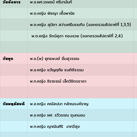
วันอังคาร
พ.อ.ผศ.วรพจน์ ศรีมานันท์
พ.ต.หญิง พิชญา เชื้อพานิช
พ.ต.หญิง สุนิตา สว่างศรีบรรเทิง (ออกตรวจสัปดาห์ที่ 1,3,5)
พ.ต.หญิง รัตน์สุดา ทองรวย (ออกตรวจสัปดาห์ที่ 2,4)
วันพุธ
พ.อ.(พ) ยุทธพงษ์ อิ่มสุวรรณ
พ.อ.หญิง ขวัญฤทัย ธนกิติธรรม
พ.ท.หญิง จิราภรณ์ เล็กวิจิตรธาดา
วันพฤหัสบดี
พ.อ.หญิง คณัสปนา กล้าณรงค์ราญ
พ.อ.หญิง ผศ. รวีวรรณ ชุนถนอม
พ.ท.หญิง ญาณินศิริ งาทวีสุข