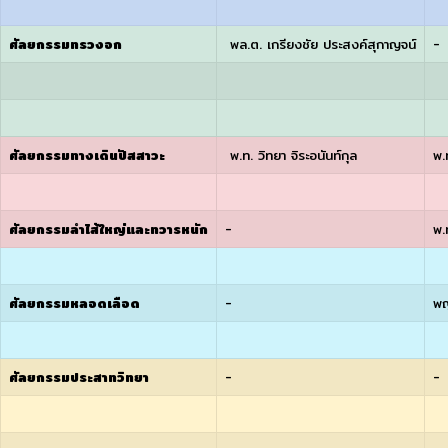
ศัลยกรรมทรวงอก
พล.ต. เกรียงชัย ประสงค์สุกาญจน์
-
ศัลยกรรมทางเดินปัสสาวะ
พ.ท. วิทยา จิระอนันท์กุล
พ.
ศัลยกรรมลำไส้ใหญ่และทวารหนัก
-
พ.
ศัลยกรรมหลอดเลือด
-
พญ
ศัลยกรรมประสาทวิทยา
-
-