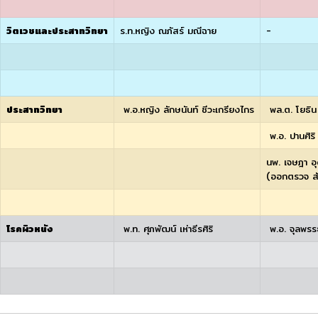
วิตเวชและประสาทวิทยา
ร.ท.หญิง ณภัสร์ มณีฉาย
-
ประสาทวิทยา
พ.อ.หญิง ลักษนันท์ ชีวะเกรียงไกร
พล.ต. โยธิน 
พ.อ. ปานศิริ
นพ. เจษฎา 
(ออกตรวจ สัป
โรคผิวหนัง
พ.ท. ศุภพัฒน์ เห่าธีรศิริ
พ.อ. จุลพรรธ