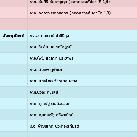
พ.ท. ชัยศิริ ชัยชาญกุล (ออกตรวจสัปดาห์ที่ 1,3)
พ.อ. องอาจ พฤทธิภาส (ออกตรวจสัปดาห์ที่ 1,3)
วันพฤหัสบดี
พล.อ. คเชนทร์ นำศิริกุล
พ.อ. วันชัย นคเรศไอศูรย์
พ.อ.(พ). สัญญา ประชาพร
พ.อ. สมภพ ภู่พิทยา
พ.ท. สิทธิโชค วัชรมาสบงกช
พ.ท.ปวิณ คชเสนี
พ.ต. ศุภณัฐ ตันติวรวงศ์
พ.ต. ญาณธรัฐ ศรีพาณิชย์
ร.อ. พัฒนเกติ ชีวะก้องเกียรติ